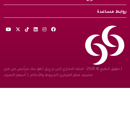
روابط مساعدة
| حقوق الطبع © 2026 - البنك التجاري (ش.م.ع.ق.) هو بنك مرخّص من قبل
مصرف قطر المركزي
الشروط والأحكام
|
أسعار الصرف