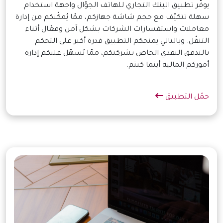
يوفّر تطبيق البنك التجاري للهاتف الجوّال واجهة استخدام
سهلة تتكيّف مع حجم شاشة جهازكم، ممّا يُمكّنكم من إدارة
معاملات واستفسارات الشركات بشكل آمن وفعّال أثناء
التنقّل. وبالتالي يمنحكم التطبيق قدرة أكبر على التحكم
بالتدفق النقدي الخاص بشركتكم، ممّا يُسهّل عليكم إدارة
أموركم المالية أينما كنتم.
حمًل التطبيق