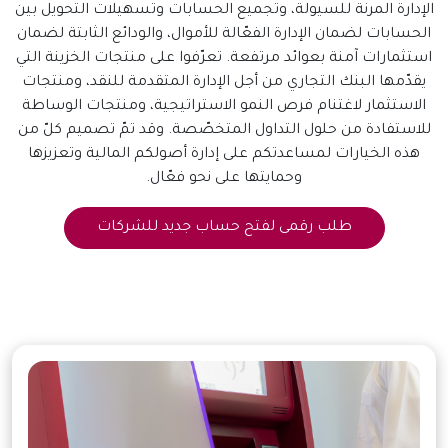
الإدارة المرنة للسيولة، وتجميع الحسابات وتسهيلات التحويل بين
الحسابات لضمان الإدارة الفعّالة للأموال، والودائع الثابتة لضمان
استثمارات آمنة بعوائد مرتفعة. تعرّفوا على منتجات الخزينة التي
يقدّمها البنك التجاري من أجل الإدارة المتقدمة للنقد، ومنتجات
الاستثمار لاغتنام فرص النمو الاستراتيجية، ومنتجات الوساطة
للاستفادة من حلول التداول المتخصّصة. وقد تمّ تصميم كلّ من
هذه الخيارات لمساعدتكم على إدارة أصولكم المالية وتعزيزها
وحمايتها على نحو فعّال.
طلب رقمى لفتح حساب جديد للشركات